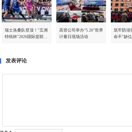
瑞士洛桑队登顶！“五洲
高管公司举办“5.20”世界
筑牢防溺
特纸杯”2026国际篮联三
计量日现场活动
命不“缺位
人篮球挑战赛汉川站圆
满收官
发表评论