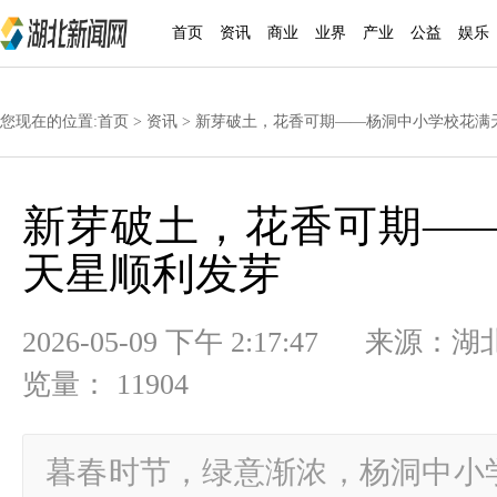
首页
资讯
商业
业界
产业
公益
娱乐
您现在的位置:
首页
>
资讯
> 新芽破土，花香可期——杨洞中小学校花满
新芽破土，花香可期—
天星顺利发芽
2026-05-09 下午 2:17:47
览量： 11904
暮春时节，绿意渐浓，杨洞中小