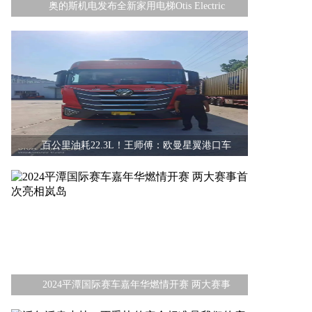
奥的斯机电发布全新家用电梯Otis Electric
百公里油耗22.3L！王师傅：欧曼星翼港口车
2024平潭国际赛车嘉年华燃情开赛 两大赛事