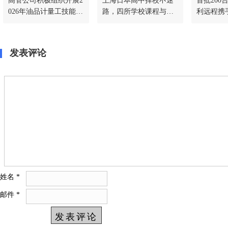
高管公司积极组织开展2
上海日本高中择校不迷
首批200
026年油品计量工技能竞
路，四所学校课程与升
利远程携
赛暨计量管理人员技术
学通道一文讲透
地千台冷
比武工作
作，共启
发表评论
姓名
*
邮件
*